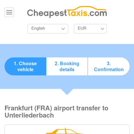
English
EUR
1. Choose
2. Booking
3.
vehicle
details
Confirmation
Frankfurt (FRA) airport transfer to
Unterliederbach