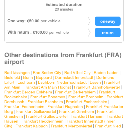
Estimated duration
20 minutes
One way: €50.00
per vehicle
With return : €100.00
per vehicle
Other destinations from Frankfurt (FRA)
airport
Bad kissingen
|
Bad Soden City
|
Bad Vilbel City
|
Baden-baden
|
Bielefeld
|
Bonn
|
Boppard
|
Darmstadt Innerstadt
|
Dortmund
|
Erfurt
|
Eschborn
|
Eschborn Niederhochstadt
|
Essen
|
Frankfurt
Am Main
|
Frankfurt Am Main Hochst
|
Frankfurt Bahnhofsviertel
|
Frankfurt Bergen Enkheim
|
Frankfurt Berkershiem
|
Frankfurt
Bockenheim
|
Frankfurt Bonames
|
Frankfurt Bornheim
|
Frankfurt
Dornbusch
|
Frankfurt Ekenheim
|
Frankfurt Eschersheim
|
Frankfurt Fechenheim
|
Frankfurt Flughafen
|
Frankfurt Frankfurter
Berg
|
Frankfurt Gallusviertel
|
Frankfurt Ginnheim
|
Frankfurt
Greisheim
|
Frankfurt Gutleutviertel
|
Frankfurt Harheim
|
Frankfurt
Hausen
|
Frankfurt Heddernheim
|
Frankfurt Innenstadt (Inner
City)
|
Frankfurt Kalbach
|
Frankfurt Mertonviertel
|
Frankfurt Nied
|