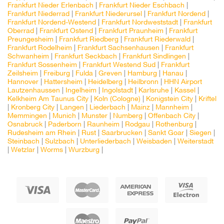
Frankfurt Nieder Erlenbach
|
Frankfurt Nieder Eschbach
|
Frankfurt Niederrad
|
Frankfurt Niederursel
|
Frankfurt Nordend
|
Frankfurt Nordend-Westend
|
Frankfurt Nordweststadt
|
Frankfurt
Oberrad
|
Frankfurt Ostend
|
Frankfurt Praunheim
|
Frankfurt
Preungesheim
|
Frankfurt Riedberg
|
Frankfurt Riederwald
|
Frankfurt Rodelheim
|
Frankfurt Sachsenhausen
|
Frankfurt
Schwanheim
|
Frankfurt Seckbach
|
Frankfurt Sindlingen
|
Frankfurt Sossenheim
|
Frankfurt Westend Sud
|
Frankfurt
Zeilsheim
|
Freiburg
|
Fulda
|
Greven
|
Hamburg
|
Hanau
|
Hannover
|
Hattersheim
|
Heidelberg
|
Heilbronn
|
HHN Airport
Lautzenhaussen
|
Ingelheim
|
Ingolstadt
|
Karlsruhe
|
Kassel
|
Kelkheim Am Taunus City
|
Koln (Cologne)
|
Konigstein City
|
Kriftel
|
Kronberg City
|
Langen
|
Liederbach
|
Mainz
|
Mannheim
|
Memmingen
|
Munich
|
Munster
|
Numberg
|
Offenbach City
|
Osnabruck
|
Paderborn
|
Raunheim
|
Rodgau
|
Rothenburg
|
Rudesheim am Rhein
|
Rust
|
Saarbrucken
|
Sankt Goar
|
Siegen
|
Steinbach
|
Sulzbach
|
Unterliederbach
|
Weisbaden
|
Weiterstadt
|
Wetzlar
|
Worms
|
Wurzburg
|