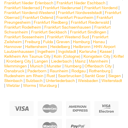
Frankfurt Nieder Erlenbach
|
Frankfurt Nieder Eschbach
|
Frankfurt Niederrad
|
Frankfurt Niederursel
|
Frankfurt Nordend
|
Frankfurt Nordend-Westend
|
Frankfurt Nordweststadt
|
Frankfurt
Oberrad
|
Frankfurt Ostend
|
Frankfurt Praunheim
|
Frankfurt
Preungesheim
|
Frankfurt Riedberg
|
Frankfurt Riederwald
|
Frankfurt Rodelheim
|
Frankfurt Sachsenhausen
|
Frankfurt
Schwanheim
|
Frankfurt Seckbach
|
Frankfurt Sindlingen
|
Frankfurt Sossenheim
|
Frankfurt Westend Sud
|
Frankfurt
Zeilsheim
|
Freiburg
|
Fulda
|
Greven
|
Hamburg
|
Hanau
|
Hannover
|
Hattersheim
|
Heidelberg
|
Heilbronn
|
HHN Airport
Lautzenhaussen
|
Ingelheim
|
Ingolstadt
|
Karlsruhe
|
Kassel
|
Kelkheim Am Taunus City
|
Koln (Cologne)
|
Konigstein City
|
Kriftel
|
Kronberg City
|
Langen
|
Liederbach
|
Mainz
|
Mannheim
|
Memmingen
|
Munich
|
Munster
|
Numberg
|
Offenbach City
|
Osnabruck
|
Paderborn
|
Raunheim
|
Rodgau
|
Rothenburg
|
Rudesheim am Rhein
|
Rust
|
Saarbrucken
|
Sankt Goar
|
Siegen
|
Steinbach
|
Sulzbach
|
Unterliederbach
|
Weisbaden
|
Weiterstadt
|
Wetzlar
|
Worms
|
Wurzburg
|