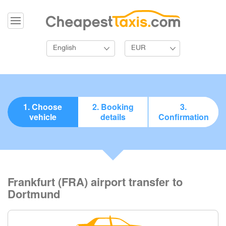
English
EUR
1. Choose
2. Booking
3.
vehicle
details
Confirmation
Frankfurt (FRA) airport transfer to
Dortmund