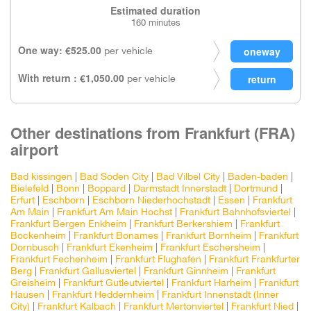
Estimated duration
160 minutes
One way: €525.00
per vehicle
With return : €1,050.00
per vehicle
Other destinations from Frankfurt (FRA)
airport
Bad kissingen
|
Bad Soden City
|
Bad Vilbel City
|
Baden-baden
|
Bielefeld
|
Bonn
|
Boppard
|
Darmstadt Innerstadt
|
Dortmund
|
Erfurt
|
Eschborn
|
Eschborn Niederhochstadt
|
Essen
|
Frankfurt
Am Main
|
Frankfurt Am Main Hochst
|
Frankfurt Bahnhofsviertel
|
Frankfurt Bergen Enkheim
|
Frankfurt Berkershiem
|
Frankfurt
Bockenheim
|
Frankfurt Bonames
|
Frankfurt Bornheim
|
Frankfurt
Dornbusch
|
Frankfurt Ekenheim
|
Frankfurt Eschersheim
|
Frankfurt Fechenheim
|
Frankfurt Flughafen
|
Frankfurt Frankfurter
Berg
|
Frankfurt Gallusviertel
|
Frankfurt Ginnheim
|
Frankfurt
Greisheim
|
Frankfurt Gutleutviertel
|
Frankfurt Harheim
|
Frankfurt
Hausen
|
Frankfurt Heddernheim
|
Frankfurt Innenstadt (Inner
City)
|
Frankfurt Kalbach
|
Frankfurt Mertonviertel
|
Frankfurt Nied
|