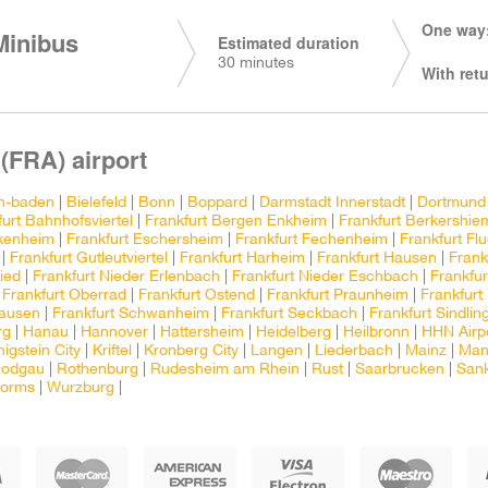
One way:
Minibus
Estimated duration
30 minutes
With retu
 (FRA) airport
n-baden
|
Bielefeld
|
Bonn
|
Boppard
|
Darmstadt Innerstadt
|
Dortmund
furt Bahnhofsviertel
|
Frankfurt Bergen Enkheim
|
Frankfurt Berkershie
Ekenheim
|
Frankfurt Eschersheim
|
Frankfurt Fechenheim
|
Frankfurt Fl
|
Frankfurt Gutleutviertel
|
Frankfurt Harheim
|
Frankfurt Hausen
|
Frank
ied
|
Frankfurt Nieder Erlenbach
|
Frankfurt Nieder Eschbach
|
Frankfur
|
Frankfurt Oberrad
|
Frankfurt Ostend
|
Frankfurt Praunheim
|
Frankfur
hausen
|
Frankfurt Schwanheim
|
Frankfurt Seckbach
|
Frankfurt Sindlin
rg
|
Hanau
|
Hannover
|
Hattersheim
|
Heidelberg
|
Heilbronn
|
HHN Airp
igstein City
|
Kriftel
|
Kronberg City
|
Langen
|
Liederbach
|
Mainz
|
Man
odgau
|
Rothenburg
|
Rudesheim am Rhein
|
Rust
|
Saarbrucken
|
Sank
orms
|
Wurzburg
|