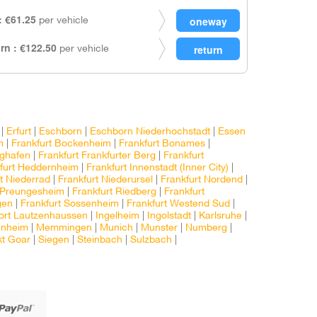
 €61.25
per vehicle
rn : €122.50
per vehicle
|
Erfurt
|
Eschborn
|
Eschborn Niederhochstadt
|
Essen
m
|
Frankfurt Bockenheim
|
Frankfurt Bonames
|
ughafen
|
Frankfurt Frankfurter Berg
|
Frankfurt
furt Heddernheim
|
Frankfurt Innenstadt (Inner City)
|
t Niederrad
|
Frankfurt Niederursel
|
Frankfurt Nordend
|
t Preungesheim
|
Frankfurt Riedberg
|
Frankfurt
gen
|
Frankfurt Sossenheim
|
Frankfurt Westend Sud
|
ort Lautzenhaussen
|
Ingelheim
|
Ingolstadt
|
Karlsruhe
|
nheim
|
Memmingen
|
Munich
|
Munster
|
Numberg
|
t Goar
|
Siegen
|
Steinbach
|
Sulzbach
|