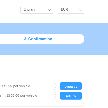
English
EUR
3. Confirmation
 €50.00
per vehicle
rn : €100.00
per vehicle