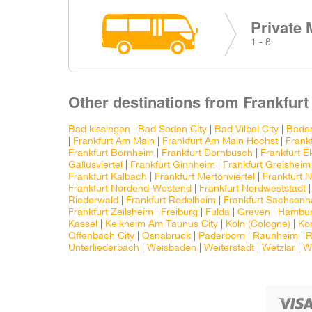
Private 
1 - 8
Other destinations from Frankfurt
Bad kissingen
|
Bad Soden City
|
Bad Vilbel City
|
Bade
|
Frankfurt Am Main
|
Frankfurt Am Main Hochst
|
Frank
Frankfurt Bornheim
|
Frankfurt Dornbusch
|
Frankfurt 
Gallusviertel
|
Frankfurt Ginnheim
|
Frankfurt Greisheim
Frankfurt Kalbach
|
Frankfurt Mertonviertel
|
Frankfurt N
Frankfurt Nordend-Westend
|
Frankfurt Nordweststadt
Riederwald
|
Frankfurt Rodelheim
|
Frankfurt Sachsen
Frankfurt Zeilsheim
|
Freiburg
|
Fulda
|
Greven
|
Hambu
Kassel
|
Kelkheim Am Taunus City
|
Koln (Cologne)
|
Kon
Offenbach City
|
Osnabruck
|
Paderborn
|
Raunheim
|
R
Unterliederbach
|
Weisbaden
|
Weiterstadt
|
Wetzlar
|
W