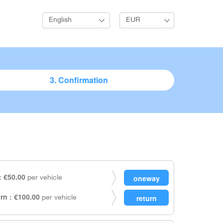
English
EUR
3. Confirmation
 €50.00
per vehicle
rn : €100.00
per vehicle