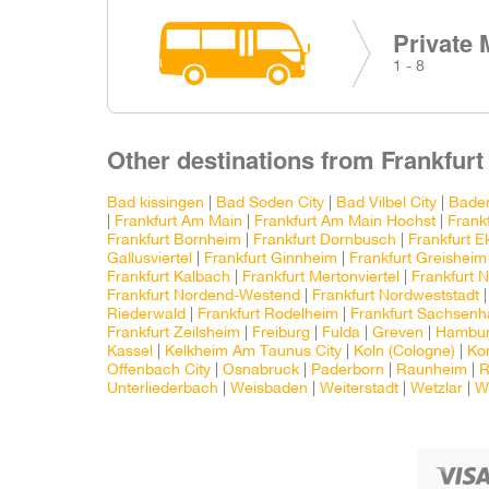
Private 
1 - 8
Other destinations from Frankfurt
Bad kissingen
|
Bad Soden City
|
Bad Vilbel City
|
Bade
|
Frankfurt Am Main
|
Frankfurt Am Main Hochst
|
Frank
Frankfurt Bornheim
|
Frankfurt Dornbusch
|
Frankfurt 
Gallusviertel
|
Frankfurt Ginnheim
|
Frankfurt Greisheim
Frankfurt Kalbach
|
Frankfurt Mertonviertel
|
Frankfurt N
Frankfurt Nordend-Westend
|
Frankfurt Nordweststadt
Riederwald
|
Frankfurt Rodelheim
|
Frankfurt Sachsen
Frankfurt Zeilsheim
|
Freiburg
|
Fulda
|
Greven
|
Hambu
Kassel
|
Kelkheim Am Taunus City
|
Koln (Cologne)
|
Kon
Offenbach City
|
Osnabruck
|
Paderborn
|
Raunheim
|
R
Unterliederbach
|
Weisbaden
|
Weiterstadt
|
Wetzlar
|
W