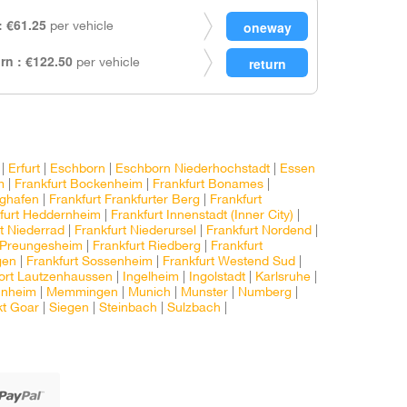
 €61.25
per vehicle
rn : €122.50
per vehicle
|
Erfurt
|
Eschborn
|
Eschborn Niederhochstadt
|
Essen
m
|
Frankfurt Bockenheim
|
Frankfurt Bonames
|
ughafen
|
Frankfurt Frankfurter Berg
|
Frankfurt
furt Heddernheim
|
Frankfurt Innenstadt (Inner City)
|
t Niederrad
|
Frankfurt Niederursel
|
Frankfurt Nordend
|
t Preungesheim
|
Frankfurt Riedberg
|
Frankfurt
gen
|
Frankfurt Sossenheim
|
Frankfurt Westend Sud
|
ort Lautzenhaussen
|
Ingelheim
|
Ingolstadt
|
Karlsruhe
|
nheim
|
Memmingen
|
Munich
|
Munster
|
Numberg
|
t Goar
|
Siegen
|
Steinbach
|
Sulzbach
|