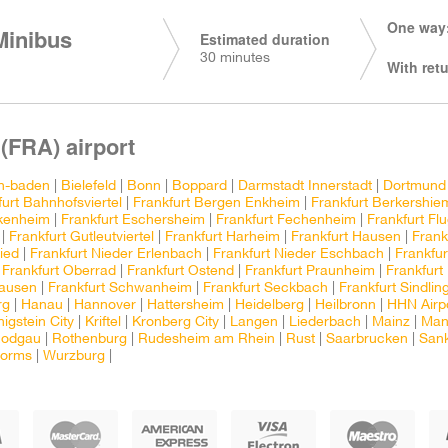
One way:
Minibus
Estimated duration
30 minutes
With retu
 (FRA) airport
n-baden
|
Bielefeld
|
Bonn
|
Boppard
|
Darmstadt Innerstadt
|
Dortmund
furt Bahnhofsviertel
|
Frankfurt Bergen Enkheim
|
Frankfurt Berkershie
Ekenheim
|
Frankfurt Eschersheim
|
Frankfurt Fechenheim
|
Frankfurt Fl
|
Frankfurt Gutleutviertel
|
Frankfurt Harheim
|
Frankfurt Hausen
|
Frank
ied
|
Frankfurt Nieder Erlenbach
|
Frankfurt Nieder Eschbach
|
Frankfur
|
Frankfurt Oberrad
|
Frankfurt Ostend
|
Frankfurt Praunheim
|
Frankfur
hausen
|
Frankfurt Schwanheim
|
Frankfurt Seckbach
|
Frankfurt Sindlin
rg
|
Hanau
|
Hannover
|
Hattersheim
|
Heidelberg
|
Heilbronn
|
HHN Airp
igstein City
|
Kriftel
|
Kronberg City
|
Langen
|
Liederbach
|
Mainz
|
Man
odgau
|
Rothenburg
|
Rudesheim am Rhein
|
Rust
|
Saarbrucken
|
Sank
orms
|
Wurzburg
|